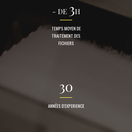
3
- DE
H
TEMPS MOYEN DE
TRAITEMENT DES
FICHIERS
30
ANNÉES D'EXPERIENCE