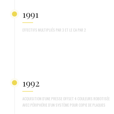
1991
EFFECTIFS MULTIPLIÉS PAR 3 ET LE CA PAR 2
1992
ACQUISITION D'UNE PRESSE OFFSET 4 COULEURS ROBOTISÉE
AVEC PÉRIPHÉRIE D'UN SYSTÈME POUR COPIE DE PLAQUES