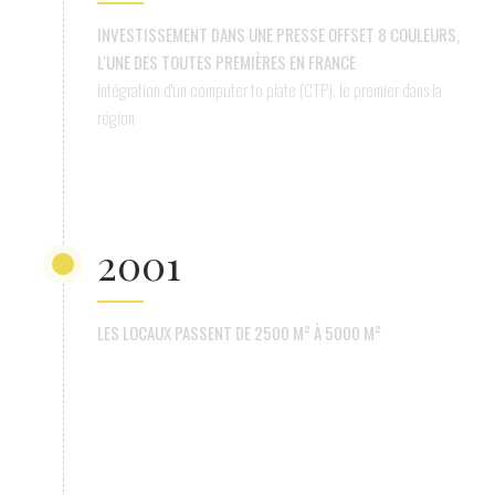
INVESTISSEMENT DANS UNE PRESSE OFFSET 8 COULEURS,
L'UNE DES TOUTES PREMIÈRES EN FRANCE
Intégration d'un computer to plate (CTP), le premier dans la
région
2001
LES LOCAUX PASSENT DE 2500 M² À 5000 M²